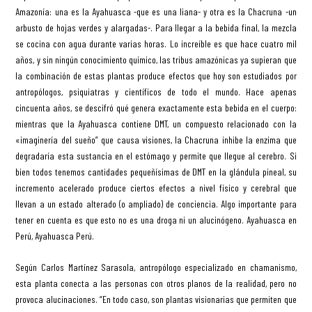
Amazonía: una es la Ayahuasca -que es una liana- y otra es la Chacruna -un
arbusto de hojas verdes y alargadas-. Para llegar a la bebida final, la mezcla
se cocina con agua durante varias horas. Lo increíble es que hace cuatro mil
años, y sin ningún conocimiento químico, las tribus amazónicas ya supieran que
la combinación de estas plantas produce efectos que hoy son estudiados por
antropólogos, psiquiatras y científicos de todo el mundo. Hace apenas
cincuenta años, se descifró qué genera exactamente esta bebida en el cuerpo:
mientras que la Ayahuasca contiene DMT, un compuesto relacionado con la
«imaginería del sueño” que causa visiones, la Chacruna inhibe la enzima que
degradaría esta sustancia en el estómago y permite que llegue al cerebro. Si
bien todos tenemos cantidades pequeñísimas de DMT en la glándula pineal, su
incremento acelerado produce ciertos efectos a nivel físico y cerebral que
llevan a un estado alterado (o ampliado) de conciencia. Algo importante para
tener en cuenta es que esto no es una droga ni un alucinógeno. Ayahuasca en
Perú, Ayahuasca Perú.
Según Carlos Martínez Sarasola, antropólogo especializado en chamanismo,
esta planta conecta a las personas con otros planos de la realidad, pero no
provoca alucinaciones. “En todo caso, son plantas visionarias que permiten que