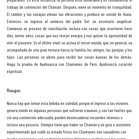
trabajo de contención del Chamán. Después, viene un momento de tranquilidad.
El tambor y las sonajas elevan las vibraciones y produce un sonido de lluvia.
Entonces, se ingresa al universo del padre Sol: un escenario angelical.
Comienza un proceso de conciliación, incluso con cosas que ocurrieron hace
diez, veinte años, cosas que nos restan energía y nos quitan la oportunidad de
vivir el presente. En el último nivel, se activa el tercer mundo, que, en general, va
acompañado de una gran ternura hacia la familia, los amigos, las parejas y los
hijos. Las personas se abren para recibir las cosas buenas de los demás.
Haga la prueba de Ayahuasca con Chamanes de Perú. Ayahuasca curación
espiritual.
Riesgos
Nunca hay que tomar esta bebida en soledad, porque el ingreso a las visiones
genera miedo en algunas personas que sufrieron traumas, y son tan fuertes que
sin una contención adecuada, pueden desencadenar recuerdos intensos o
incluso una psicosis. Siempre tiene que haber un Chamán y un guía o asistente
experimentado que cuide su estado físico, los Chamanes son sanadores con
mucha experiencia, con un dominio teórico del tema y un título que los avala.