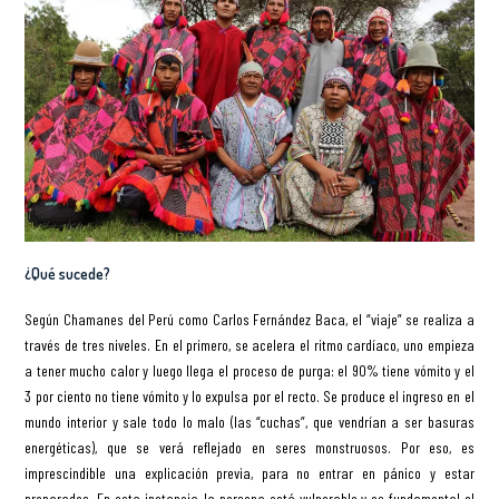
¿Qué sucede?
Según Chamanes del Perú como Carlos Fernández Baca, el “viaje” se realiza a
través de tres niveles. En el primero, se acelera el ritmo cardíaco, uno empieza
a tener mucho calor y luego llega el proceso de purga: el 90% tiene vómito y el
3 por ciento no tiene vómito y lo expulsa por el recto. Se produce el ingreso en el
mundo interior y sale todo lo malo (las “cuchas”, que vendrían a ser basuras
energéticas), que se verá reflejado en seres monstruosos. Por eso, es
imprescindible una explicación previa, para no entrar en pánico y estar
preparados. En esta instancia, la persona está vulnerable y es fundamental el